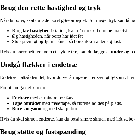
Brug den rette hastighed og tryk
Når du borer, skal du lade boret gøre arbejdet. For meget tryk kan få 
Brug
lav hastighed
i starten, især når du skal ramme præcist.
Øg hastigheden, når boret har fået fat.
Stop jævnligt og fjern spåner, så boret ikke sætter sig fast.
Hvis du borer helt igennem et stykke træ, kan du lægge et
underlag
bag
Undgå flækker i endetræ
Endetræ – altså den del, hvor du ser årringene – er særligt følsomt. Her 
For at undgå det kan du:
Forbore
med et mindre bor først.
Tape området
med malertape, så fibrene holdes på plads.
Bore langsomt
og med skarpt bor.
Hvis du skal skrue i endetræ, kan du også smøre skruen med lidt sæbe el
Brug støtte og fastspænding