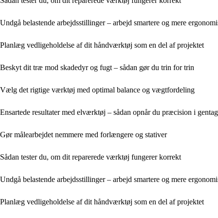
Sådan tester du, om dit reparerede værktøj fungerer korrekt
Undgå belastende arbejdsstillinger – arbejd smartere og mere ergonom
Planlæg vedligeholdelse af dit håndværktøj som en del af projektet
Beskyt dit træ mod skadedyr og fugt – sådan gør du trin for trin
Vælg det rigtige værktøj med optimal balance og vægtfordeling
Ensartede resultater med elværktøj – sådan opnår du præcision i genta
Gør målearbejdet nemmere med forlængere og stativer
Sådan tester du, om dit reparerede værktøj fungerer korrekt
Undgå belastende arbejdsstillinger – arbejd smartere og mere ergonom
Planlæg vedligeholdelse af dit håndværktøj som en del af projektet