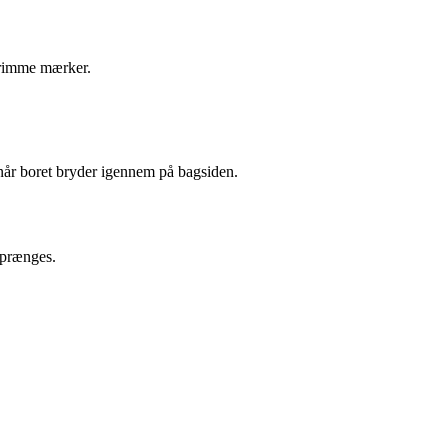
 grimme mærker.
 når boret bryder igennem på bagsiden.
 sprænges.