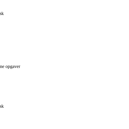
isk
gne opgaver
isk