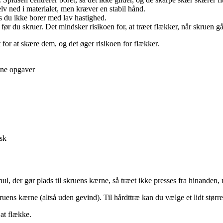
selv ned i materialet, men kræver en stabil hånd.
is du ikke borer med lav hastighed.
l, før du skruer. Det mindsker risikoen for, at træet flækker, når skruen gå
et for at skære dem, og det øger risikoen for flækker.
gne opgaver
isk
 hul, der gør plads til skruens kærne, så træet ikke presses fra hinanden, 
ens kærne (altså uden gevind). Til hårdttræ kan du vælge et lidt større
 at flække.