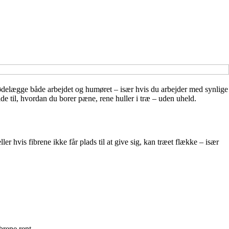
ødelægge både arbejdet og humøret – især hvis du arbejder med synlige
ide til, hvordan du borer pæne, rene huller i træ – uden uheld.
ler hvis fibrene ikke får plads til at give sig, kan træet flække – især
brene rent.