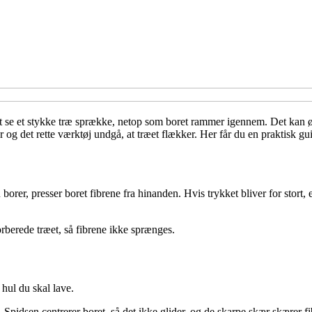
t se et stykke træ sprække, netop som boret rammer igennem. Det kan 
r og det rette værktøj undgå, at træet flækker. Her får du en praktisk gu
rer, presser boret fibrene fra hinanden. Hvis trykket bliver for stort, el
orberede træet, så fibrene ikke sprænges.
hul du skal lave.
r. Spidsen centrerer boret, så det ikke glider, og de skarpe skær skærer fi