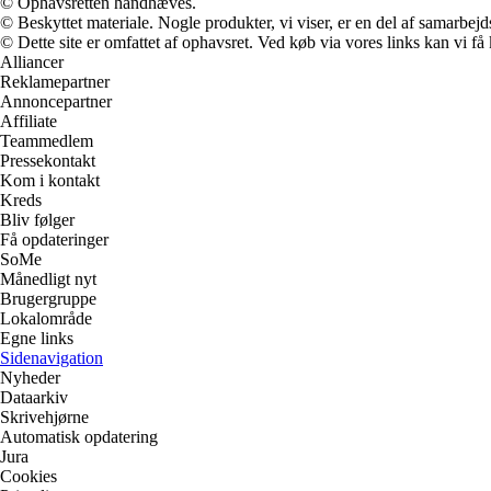
© Ophavsretten håndhæves.
© Beskyttet materiale. Nogle produkter, vi viser, er en del af samarbejd
© Dette site er omfattet af ophavsret. Ved køb via vores links kan vi 
Alliancer
Reklamepartner
Annoncepartner
Affiliate
Teammedlem
Pressekontakt
Kom i kontakt
Kreds
Bliv følger
Få opdateringer
SoMe
Månedligt nyt
Brugergruppe
Lokalområde
Egne links
Sidenavigation
Nyheder
Dataarkiv
Skrivehjørne
Automatisk opdatering
Jura
Cookies