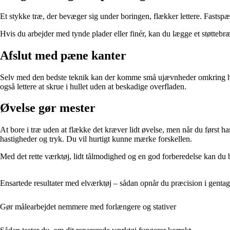
Et stykke træ, der bevæger sig under boringen, flækker lettere. Fastspæn
Hvis du arbejder med tynde plader eller finér, kan du lægge et støttebræt
Afslut med pæne kanter
Selv med den bedste teknik kan der komme små ujævnheder omkring hulle
også lettere at skrue i hullet uden at beskadige overfladen.
Øvelse gør mester
At bore i træ uden at flække det kræver lidt øvelse, men når du først har
hastigheder og tryk. Du vil hurtigt kunne mærke forskellen.
Med det rette værktøj, lidt tålmodighed og en god forberedelse kan du b
Ensartede resultater med elværktøj – sådan opnår du præcision i genta
Gør målearbejdet nemmere med forlængere og stativer