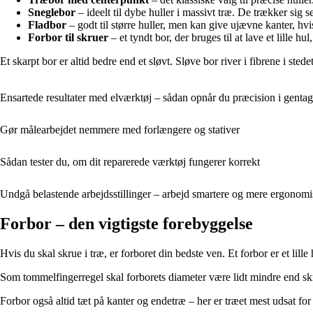
Sneglebor
– ideelt til dybe huller i massivt træ. De trækker sig 
Fladbor
– godt til større huller, men kan give ujævne kanter, hv
Forbor til skruer
– et tyndt bor, der bruges til at lave et lille hu
Et skarpt bor er altid bedre end et sløvt. Sløve bor river i fibrene i sted
Ensartede resultater med elværktøj – sådan opnår du præcision i genta
Gør målearbejdet nemmere med forlængere og stativer
Sådan tester du, om dit reparerede værktøj fungerer korrekt
Undgå belastende arbejdsstillinger – arbejd smartere og mere ergonom
Forbor – den vigtigste forebyggelse
Hvis du skal skrue i træ, er forboret din bedste ven. Et forbor er et lille
Som tommelfingerregel skal forborets diameter være lidt mindre end skru
Forbor også altid tæt på kanter og endetræ – her er træet mest udsat for