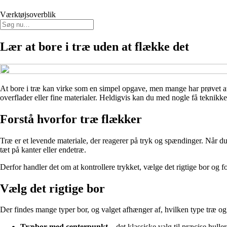
Værktøjsoverblik
Lær at bore i træ uden at flække det
At bore i træ kan virke som en simpel opgave, men mange har prøvet a
overflader eller fine materialer. Heldigvis kan du med nogle få teknikke
Forstå hvorfor træ flækker
Træ er et levende materiale, der reagerer på tryk og spændinger. Når du bo
tæt på kanter eller endetræ.
Derfor handler det om at kontrollere trykket, vælge det rigtige bor og f
Vælg det rigtige bor
Der findes mange typer bor, og valget afhænger af, hvilken type træ og 
Træbor med centerpunkt
– det klassiske valg til præcise hulle