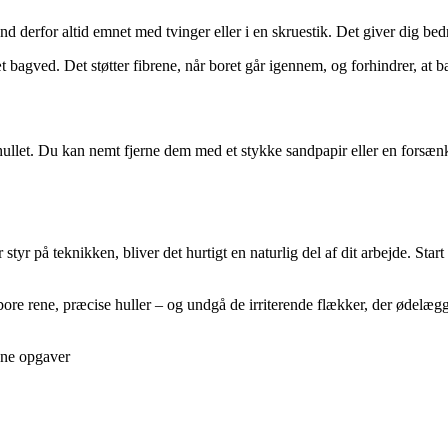
d derfor altid emnet med tvinger eller i en skruestik. Det giver dig bedr
 bagved. Det støtter fibrene, når boret går igennem, og forhindrer, at ba
t. Du kan nemt fjerne dem med et stykke sandpapir eller en forsænker,
 styr på teknikken, bliver det hurtigt en naturlig del af dit arbejde. Sta
ore rene, præcise huller – og undgå de irriterende flækker, der ødelægge
gne opgaver