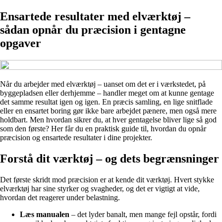
Ensartede resultater med elværktøj –
sådan opnår du præcision i gentagne
opgaver
Når du arbejder med elværktøj – uanset om det er i værkstedet, på
byggepladsen eller derhjemme – handler meget om at kunne gentage
det samme resultat igen og igen. En præcis samling, en lige snitflade
eller en ensartet boring gør ikke bare arbejdet pænere, men også mere
holdbart. Men hvordan sikrer du, at hver gentagelse bliver lige så god
som den første? Her får du en praktisk guide til, hvordan du opnår
præcision og ensartede resultater i dine projekter.
Forstå dit værktøj – og dets begrænsninger
Det første skridt mod præcision er at kende dit værktøj. Hvert stykke
elværktøj har sine styrker og svagheder, og det er vigtigt at vide,
hvordan det reagerer under belastning.
Læs manualen
– det lyder banalt, men mange fejl opstår, fordi