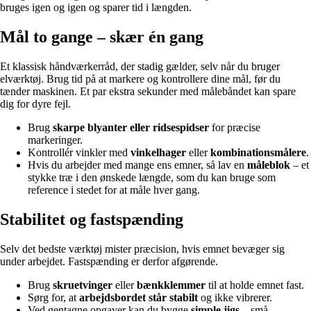
bruges igen og igen og sparer tid i længden.
Mål to gange – skær én gang
Et klassisk håndværkerråd, der stadig gælder, selv når du bruger
elværktøj. Brug tid på at markere og kontrollere dine mål, før du
tænder maskinen. Et par ekstra sekunder med målebåndet kan spare
dig for dyre fejl.
Brug
skarpe blyanter eller ridsespidser
for præcise
markeringer.
Kontrollér vinkler med
vinkelhager
eller
kombinationsmålere
.
Hvis du arbejder med mange ens emner, så lav en
måleblok
– et
stykke træ i den ønskede længde, som du kan bruge som
reference i stedet for at måle hver gang.
Stabilitet og fastspænding
Selv det bedste værktøj mister præcision, hvis emnet bevæger sig
under arbejdet. Fastspænding er derfor afgørende.
Brug
skruetvinger
eller
bænkklemmer
til at holde emnet fast.
Sørg for, at
arbejdsbordet står stabilt
og ikke vibrerer.
Ved gentagne opgaver kan du bygge
simple jigs
– små