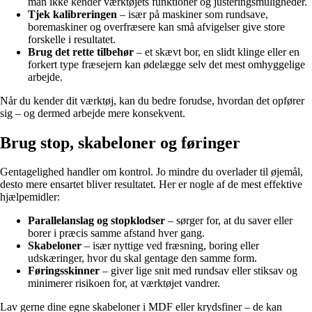
man ikke kender værktøjets funktioner og justeringsmuligheder.
Tjek kalibreringen
– især på maskiner som rundsave,
boremaskiner og overfræsere kan små afvigelser give store
forskelle i resultatet.
Brug det rette tilbehør
– et skævt bor, en slidt klinge eller en
forkert type fræsejern kan ødelægge selv det mest omhyggelige
arbejde.
Når du kender dit værktøj, kan du bedre forudse, hvordan det opfører
sig – og dermed arbejde mere konsekvent.
Brug stop, skabeloner og føringer
Gentagelighed handler om kontrol. Jo mindre du overlader til øjemål,
desto mere ensartet bliver resultatet. Her er nogle af de mest effektive
hjælpemidler:
Parallelanslag og stopklodser
– sørger for, at du saver eller
borer i præcis samme afstand hver gang.
Skabeloner
– især nyttige ved fræsning, boring eller
udskæringer, hvor du skal gentage den samme form.
Føringsskinner
– giver lige snit med rundsav eller stiksav og
minimerer risikoen for, at værktøjet vandrer.
Lav gerne dine egne skabeloner i MDF eller krydsfiner – de kan