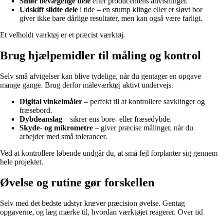
Smør bevægelige dele
efter producentens anvisninger.
Udskift slidte dele
i tide – en stump klinge eller et sløvt bor
giver ikke bare dårlige resultater, men kan også være farligt.
Et velholdt værktøj er et præcist værktøj.
Brug hjælpemidler til måling og kontrol
Selv små afvigelser kan blive tydelige, når du gentager en opgave
mange gange. Brug derfor måleværktøj aktivt undervejs.
Digital vinkelmåler
– perfekt til at kontrollere savklinger og
fræsebord.
Dybdeanslag
– sikrer ens bore- eller fræsedybde.
Skyde- og mikrometre
– giver præcise målinger, når du
arbejder med små tolerancer.
Ved at kontrollere løbende undgår du, at små fejl forplanter sig gennem
hele projektet.
Øvelse og rutine gør forskellen
Selv med det bedste udstyr kræver præcision øvelse. Gentag
opgaverne, og læg mærke til, hvordan værktøjet reagerer. Over tid