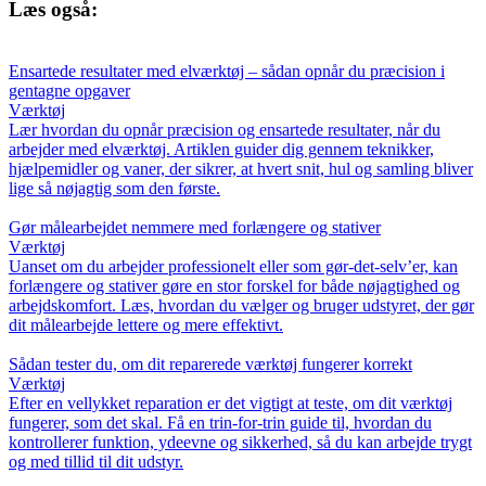
Læs også:
Ensartede resultater med elværktøj – sådan opnår du præcision i
gentagne opgaver
Værktøj
Lær hvordan du opnår præcision og ensartede resultater, når du
arbejder med elværktøj. Artiklen guider dig gennem teknikker,
hjælpemidler og vaner, der sikrer, at hvert snit, hul og samling bliver
lige så nøjagtig som den første.
Gør målearbejdet nemmere med forlængere og stativer
Værktøj
Uanset om du arbejder professionelt eller som gør-det-selv’er, kan
forlængere og stativer gøre en stor forskel for både nøjagtighed og
arbejdskomfort. Læs, hvordan du vælger og bruger udstyret, der gør
dit målearbejde lettere og mere effektivt.
Sådan tester du, om dit reparerede værktøj fungerer korrekt
Værktøj
Efter en vellykket reparation er det vigtigt at teste, om dit værktøj
fungerer, som det skal. Få en trin-for-trin guide til, hvordan du
kontrollerer funktion, ydeevne og sikkerhed, så du kan arbejde trygt
og med tillid til dit udstyr.