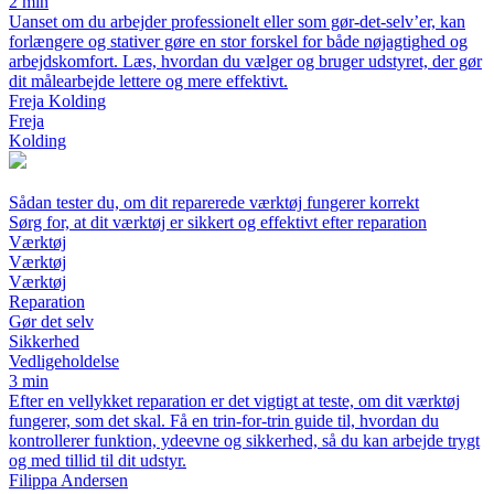
2 min
Uanset om du arbejder professionelt eller som gør-det-selv’er, kan
forlængere og stativer gøre en stor forskel for både nøjagtighed og
arbejdskomfort. Læs, hvordan du vælger og bruger udstyret, der gør
dit målearbejde lettere og mere effektivt.
Freja Kolding
Freja
Kolding
Sådan tester du, om dit reparerede værktøj fungerer korrekt
Sørg for, at dit værktøj er sikkert og effektivt efter reparation
Værktøj
Værktøj
Værktøj
Reparation
Gør det selv
Sikkerhed
Vedligeholdelse
3 min
Efter en vellykket reparation er det vigtigt at teste, om dit værktøj
fungerer, som det skal. Få en trin-for-trin guide til, hvordan du
kontrollerer funktion, ydeevne og sikkerhed, så du kan arbejde trygt
og med tillid til dit udstyr.
Filippa Andersen