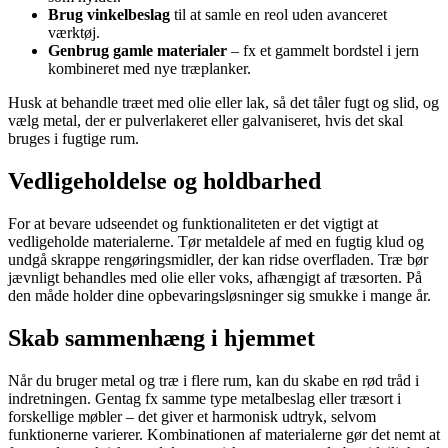
Brug vinkelbeslag
til at samle en reol uden avanceret
værktøj.
Genbrug gamle materialer
– fx et gammelt bordstel i jern
kombineret med nye træplanker.
Husk at behandle træet med olie eller lak, så det tåler fugt og slid, og
vælg metal, der er pulverlakeret eller galvaniseret, hvis det skal
bruges i fugtige rum.
Vedligeholdelse og holdbarhed
For at bevare udseendet og funktionaliteten er det vigtigt at
vedligeholde materialerne. Tør metaldele af med en fugtig klud og
undgå skrappe rengøringsmidler, der kan ridse overfladen. Træ bør
jævnligt behandles med olie eller voks, afhængigt af træsorten. På
den måde holder dine opbevaringsløsninger sig smukke i mange år.
Skab sammenhæng i hjemmet
Når du bruger metal og træ i flere rum, kan du skabe en rød tråd i
indretningen. Gentag fx samme type metalbeslag eller træsort i
forskellige møbler – det giver et harmonisk udtryk, selvom
funktionerne varierer. Kombinationen af materialerne gør det nemt at