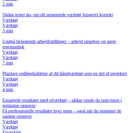
2 min
Sådan tester du, om dit reparerede værktøj fungerer korrekt
Værktøj
Værktøj
3 min
Undgå belastende arbejdsstillinger – arbejd smartere og mere
ergonomisk
Værktøj
Værktøj
7 min
Planlæg vedligeholdelse af dit håndværktøj som en del af projektet
Værktøj
Værktøj
4 min
Ensartede resultater med elværktøj – sådan opnår du præcision i
gentagne opgaver
Få professionelle resultater hver gang – også når du gentager de
samme opgaver
Værktøj
Værktøj
Elværktøj