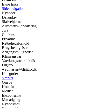
Egne links
Sidenavigation
Nyheder
Dataarkiv
Skrivehjørne
Automatisk opdatering
Jura
Cookies
Privatliv
Rettighedsforhold
Brugsbetingelser
Adgangsmuligheder
Klimaansvar
Vaerktoejsoverblik.dk
Digitro
webmaster@digitro.dk
Kategorier
Værktøj
Om os
Kontakt
Medier
Eksponering
Min adgang
Nyhedsmail