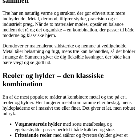
sammen
Træ har en naturlig varme og struktur, der gør ethvert rum mere
indbydende. Metal, derimod, tilfører styrke, præcision og et
industrielt præg. Når de to materialer mødes, opstår en balance
mellem det rå og det organiske – en kombination, der passer til både
moderne og klassiske hjem.
Derudover er materialerne slidstærke og nemme at vedligeholde.
Metal tåler belastning og fugt, mens træ kan behandles, så det holder
i mange år. Sammen giver de dig fleksible løsninger, der både kan
bære vægt og se godt ud.
Reoler og hylder – den klassiske
kombination
En af de mest populære måder at kombinere metal og træ på er i
reoler og hylder. Her fungerer metal som ramme eller beslag, mens
hyldepladerne er i massivt træ eller finer. Det giver et let, men robust
udtryk.
Vægmonterede hylder
med sorte metalbeslag og
egetræshylder passer perfekt i både køkken og stue.
Fritstående reoler
med stålrør og fyrretræshylder giver et