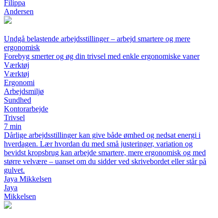
Filippa
Andersen
Undgå belastende arbejdsstillinger – arbejd smartere og mere
ergonomisk
Forebyg smerter og øg din trivsel med enkle ergonomiske vaner
Værktøj
Værktøj
Ergonomi
Arbejdsmiljø
Sundhed
Kontorarbejde
Trivsel
7 min
Dårlige arbejdsstillinger kan give både ømhed og nedsat energi i
hverdagen. Lær hvordan du med små justeringer, variation og
bevidst kropsbrug kan arbejde smartere, mere ergonomisk og med
større velvære – uanset om du sidder ved skrivebordet eller står på
gulvet.
Jaya Mikkelsen
Jaya
Mikkelsen