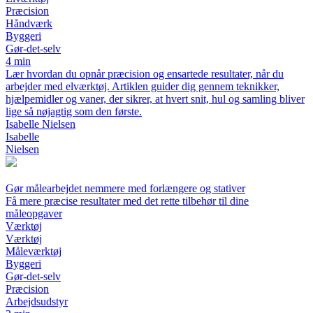
Præcision
Håndværk
Byggeri
Gør-det-selv
4 min
Lær hvordan du opnår præcision og ensartede resultater, når du
arbejder med elværktøj. Artiklen guider dig gennem teknikker,
hjælpemidler og vaner, der sikrer, at hvert snit, hul og samling bliver
lige så nøjagtig som den første.
Isabelle Nielsen
Isabelle
Nielsen
Gør målearbejdet nemmere med forlængere og stativer
Få mere præcise resultater med det rette tilbehør til dine
måleopgaver
Værktøj
Værktøj
Måleværktøj
Byggeri
Gør-det-selv
Præcision
Arbejdsudstyr