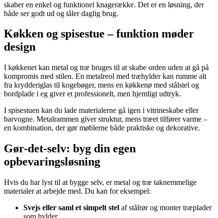
skaber en enkel og funktionel knagerække. Det er en løsning, der
både ser godt ud og tåler daglig brug.
Køkken og spisestue – funktion møder
design
I køkkenet kan metal og træ bruges til at skabe orden uden at gå på
kompromis med stilen. En metalreol med træhylder kan rumme alt
fra krydderiglas til kogebøger, mens en køkkenø med stålstel og
bordplade i eg giver et professionelt, men hjemligt udtryk.
I spisestuen kan du lade materialerne gå igen i vitrineskabe eller
barvogne. Metalrammen giver struktur, mens træet tilfører varme –
en kombination, der gør møblerne både praktiske og dekorative.
Gør-det-selv: byg din egen
opbevaringsløsning
Hvis du har lyst til at bygge selv, er metal og træ taknemmelige
materialer at arbejde med. Du kan for eksempel:
Svejs eller saml et simpelt stel
af stålrør og monter træplader
som hylder.