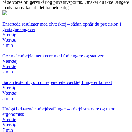
både vores brugervilkår og privatlivspolitik. Ønsker du ikke længere
mails fra os, kan du let framelde dig.
Ensartede resultater med elværktøj – sådan opnår du præcision i
gentagne opgaver
Værktøj
Værktøj
4 min
Gør målearbejdet nemmere med forlængere og stativer
Værktøj
Værktøj
2 min
Sådan tester du, om dit reparerede værktøj fungerer korrekt
Værktøj
Værktøj
3 min
Undgå belastende arbejdsstillinger – arbejd smartere og mere
ergonomisk
Værktøj
Værktøj
7 min