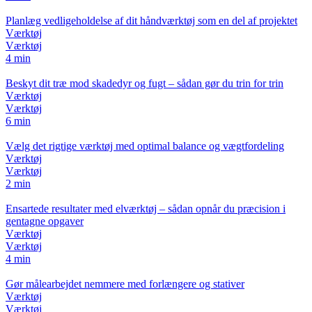
Planlæg vedligeholdelse af dit håndværktøj som en del af projektet
Værktøj
Værktøj
4 min
Beskyt dit træ mod skadedyr og fugt – sådan gør du trin for trin
Værktøj
Værktøj
6 min
Vælg det rigtige værktøj med optimal balance og vægtfordeling
Værktøj
Værktøj
2 min
Ensartede resultater med elværktøj – sådan opnår du præcision i
gentagne opgaver
Værktøj
Værktøj
4 min
Gør målearbejdet nemmere med forlængere og stativer
Værktøj
Værktøj