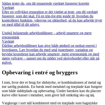
Sådan tester du, om dit reparerede værktøj fungerer korrekt
Værktøj
Efter en vellykket reparation er det vigtigt at teste, om dit værktøj
fungerer, som det skal. Få en trin-for-trin guide til, hvordan du
kontrollerer funktion, ydeevne og sikkerhed, så du kan arbejde trygt
og med tillid til dit udstyr.
Undgå belastende arbejdsstillinger – arbejd smartere og mere
ergonomisk
Værktøj
Dårlige arbejdsstillinger kan give både ømhed og nedsat energi i
hverdagen. Lær hvordan du med små justeringer, variation og
bevidst kropsbrug kan arbejde smartere, mere ergonomisk og med
større velvære – uanset om du sidder ved skrivebordet eller står på
gulvet.
Opbevaring i entré og bryggers
I rum, hvor der er brug for slidstyrke, er kombinationen af metal og
træ særlig praktisk. En bænk med metalstel og træplade kan fungere
som både siddeplads og opbevaring. Under bænken kan du placere
kurve eller kasser i metalnet, som giver luft omkring sko og tøj.
Vægkroge i sort stål kombineret med en træplade som bagstykke