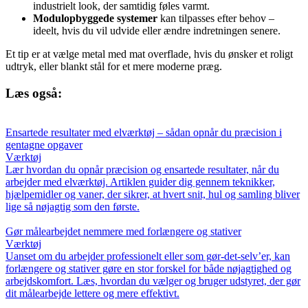
industrielt look, der samtidig føles varmt.
Modulopbyggede systemer
kan tilpasses efter behov –
ideelt, hvis du vil udvide eller ændre indretningen senere.
Et tip er at vælge metal med mat overflade, hvis du ønsker et roligt
udtryk, eller blankt stål for et mere moderne præg.
Læs også:
Ensartede resultater med elværktøj – sådan opnår du præcision i
gentagne opgaver
Værktøj
Lær hvordan du opnår præcision og ensartede resultater, når du
arbejder med elværktøj. Artiklen guider dig gennem teknikker,
hjælpemidler og vaner, der sikrer, at hvert snit, hul og samling bliver
lige så nøjagtig som den første.
Gør målearbejdet nemmere med forlængere og stativer
Værktøj
Uanset om du arbejder professionelt eller som gør-det-selv’er, kan
forlængere og stativer gøre en stor forskel for både nøjagtighed og
arbejdskomfort. Læs, hvordan du vælger og bruger udstyret, der gør
dit målearbejde lettere og mere effektivt.