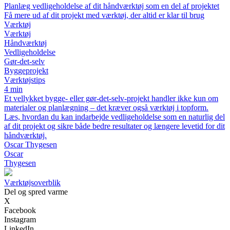
Planlæg vedligeholdelse af dit håndværktøj som en del af projektet
Få mere ud af dit projekt med værktøj, der altid er klar til brug
Værktøj
Værktøj
Håndværktøj
Vedligeholdelse
Gør-det-selv
Byggeprojekt
Værktøjstips
4 min
Et vellykket bygge- eller gør-det-selv-projekt handler ikke kun om
materialer og planlægning – det kræver også værktøj i topform.
Læs, hvordan du kan indarbejde vedligeholdelse som en naturlig del
af dit projekt og sikre både bedre resultater og længere levetid for dit
håndværktøj.
Oscar Thygesen
Oscar
Thygesen
Værktøjsoverblik
Del og spred varme
X
Facebook
Instagram
LinkedIn