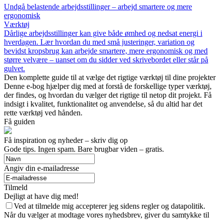
Undgå belastende arbejdsstillinger – arbejd smartere og mere
ergonomisk
Værktøj
Dårlige arbejdsstillinger kan give både ømhed og nedsat energi i
hverdagen. Lær hvordan du med små justeringer, variation og
bevidst kropsbrug kan arbejde smartere, mere ergonomisk og med
større velvære – uanset om du sidder ved skrivebordet eller står på
gulvet.
Den komplette guide til at vælge det rigtige værktøj til dine projekter
Denne e-bog hjælper dig med at forstå de forskellige typer værktøj,
der findes, og hvordan du vælger det rigtige til netop dit projekt. Få
indsigt i kvalitet, funktionalitet og anvendelse, så du altid har det
rette værktøj ved hånden.
Få guiden
Få inspiration og nyheder – skriv dig op
Gode tips. Ingen spam. Bare brugbar viden – gratis.
Angiv din e-mailadresse
Tilmeld
Dejligt at have dig med!
Ved at tilmelde mig accepterer jeg sidens regler og datapolitik.
Når du vælger at modtage vores nyhedsbrev, giver du samtykke til